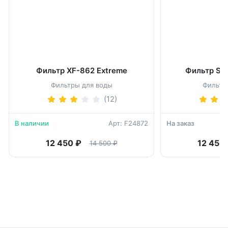
Фильтр XF-862 Extreme
Фильтр SF
Фильтры для воды
Фильтр
(12)
В наличии
Арт: F24872
На заказ
12 450 ₽
12 450
14 500 ₽